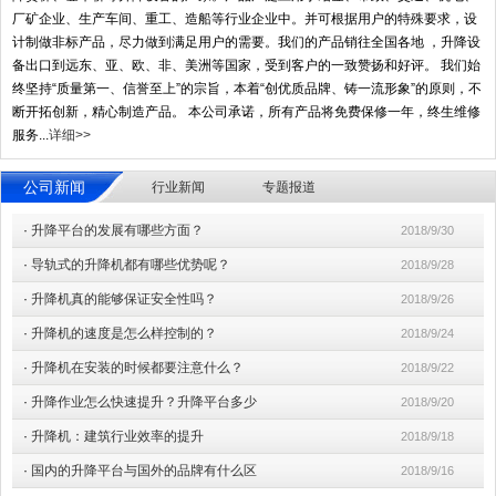
厂矿企业、生产车间、重工、造船等行业企业中。并可根据用户的特殊要求，设
计制做非标产品，尽力做到满足用户的需要。我们的产品销往全国各地 ，升降设
备出口到远东、亚、欧、非、美洲等国家，受到客户的一致赞扬和好评。 我们始
终坚持“质量第一、信誉至上”的宗旨，本着“创优质品牌、铸一流形象”的原则，不
断开拓创新，精心制造产品。 本公司承诺，所有产品将免费保修一年，终生维修
服务...
详细>>
公司新闻
行业新闻
专题报道
·
升降平台的发展有哪些方面？
2018/9/30
·
导轨式的升降机都有哪些优势呢？
2018/9/28
·
升降机真的能够保证安全性吗？
2018/9/26
·
升降机的速度是怎么样控制的？
2018/9/24
·
升降机在安装的时候都要注意什么？
2018/9/22
·
升降作业怎么快速提升？升降平台多少
2018/9/20
·
升降机：建筑行业效率的提升
2018/9/18
·
国内的升降平台与国外的品牌有什么区
2018/9/16