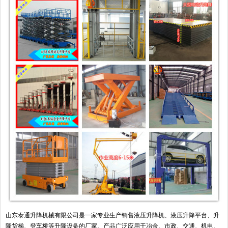
山东泰通升降机械有限公司是一家专业生产销售液压升降机、液压升降平台、升
降货梯、登车桥等升降设备的厂家。产品广泛应用于冶金、市政、交通、机电、