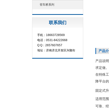
登车桥系列
联系我们
手机：18663728569
电话：0531-84222668
Q Q：2657607657
地址：济南济北开发区兴隆街
产品介
产品说明
求定做。
在特殊工
降平台的
固定式升
适用范围
可靠、经