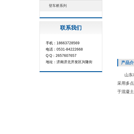
登车桥系列
联系我们
手机：18663728569
电话：0531-84222668
Q Q：2657607657
地址：济南济北开发区兴隆街
产品介
山东泰
采用多点
于混凝