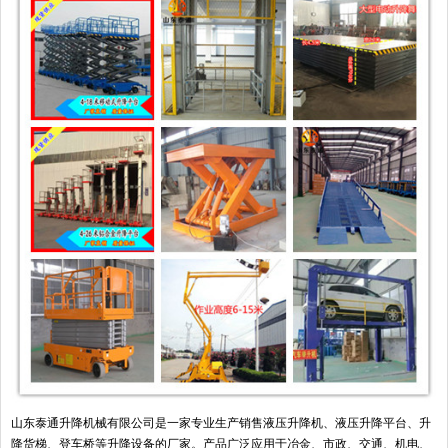
山东泰通升降机械有限公司是一家专业生产销售液压升降机、液压升降平台、升
降货梯、登车桥等升降设备的厂家。产品广泛应用于冶金、市政、交通、机电、