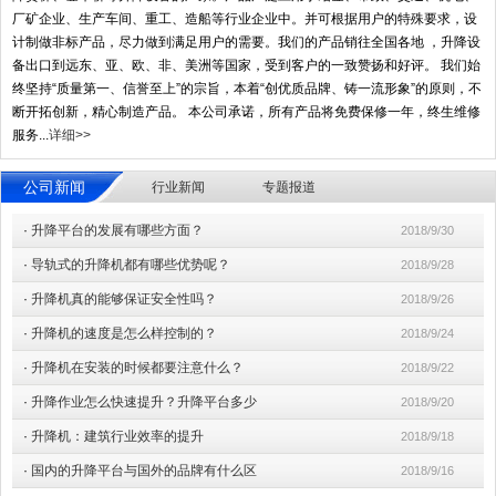
厂矿企业、生产车间、重工、造船等行业企业中。并可根据用户的特殊要求，设
计制做非标产品，尽力做到满足用户的需要。我们的产品销往全国各地 ，升降设
备出口到远东、亚、欧、非、美洲等国家，受到客户的一致赞扬和好评。 我们始
终坚持“质量第一、信誉至上”的宗旨，本着“创优质品牌、铸一流形象”的原则，不
断开拓创新，精心制造产品。 本公司承诺，所有产品将免费保修一年，终生维修
服务...
详细>>
公司新闻
行业新闻
专题报道
·
升降平台的发展有哪些方面？
2018/9/30
·
导轨式的升降机都有哪些优势呢？
2018/9/28
·
升降机真的能够保证安全性吗？
2018/9/26
·
升降机的速度是怎么样控制的？
2018/9/24
·
升降机在安装的时候都要注意什么？
2018/9/22
·
升降作业怎么快速提升？升降平台多少
2018/9/20
·
升降机：建筑行业效率的提升
2018/9/18
·
国内的升降平台与国外的品牌有什么区
2018/9/16