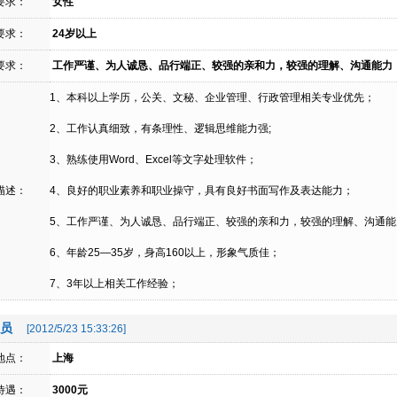
要求：
女性
要求：
24岁以上
要求：
工作严谨、为人诚恳、品行端正、较强的亲和力，较强的理解、沟通能力
1、本科以上学历，公关、文秘、企业管理、行政管理相关专业优先；
2、工作认真细致，有条理性、逻辑思维能力强;
3、熟练使用Word、Excel等文字处理软件；
描述：
4、良好的职业素养和职业操守，具有良好书面写作及表达能力；
5、工作严谨、为人诚恳、品行端正、较强的亲和力，较强的理解、沟通
6、年龄25—35岁，身高160以上，形象气质佳；
7、3年以上相关工作经验；
员
[2012/5/23 15:33:26]
地点：
上海
待遇：
3000元