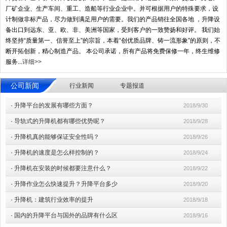
厂矿企业、生产车间、重工、造船等行业企业中。并可根据用户的特殊要求，设
计制做非标产品，尽力做到满足用户的需要。我们的产品销往全国各地 ，升降设
备出口到远东、亚、欧、非、美洲等国家，受到客户的一致赞扬和好评。 我们始
终坚持“质量第一、信誉至上”的宗旨，本着“创优质品牌、铸一流形象”的原则，不
断开拓创新，精心制造产品。 本公司承诺，所有产品将免费保修一年，终生维修
服务...
详细>>
公司新闻
行业新闻
专题报道
·
升降平台的发展有哪些方面？
2018/9/30
·
导轨式的升降机都有哪些优势呢？
2018/9/28
·
升降机真的能够保证安全性吗？
2018/9/26
·
升降机的速度是怎么样控制的？
2018/9/24
·
升降机在安装的时候都要注意什么？
2018/9/22
·
升降作业怎么快速提升？升降平台多少
2018/9/20
·
升降机：建筑行业效率的提升
2018/9/18
·
国内的升降平台与国外的品牌有什么区
2018/9/16