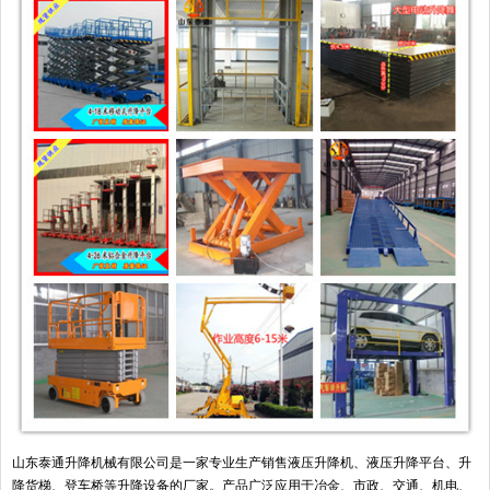
山东泰通升降机械有限公司是一家专业生产销售液压升降机、液压升降平台、升
降货梯、登车桥等升降设备的厂家。产品广泛应用于冶金、市政、交通、机电、