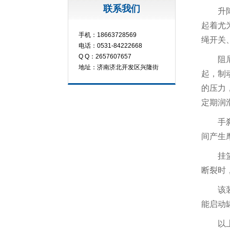
联系我们
升
起着尤
手机：18663728569
绳开关
电话：0531-84222668
Q Q：2657607657
阻
地址：济南济北开发区兴隆街
起，制
的压力
定期润
手
间产生
挂
断裂时
该
能启动
以