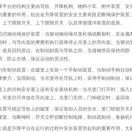
降平台的结构主要由导轨、升降机构、物料小车、附件装置、安
为重要的作用，铝合金升降装置的安全主要有阻尼断绳保护装置
、上下限限开关、上下限限开关，以及弹簧缓冲装置的底座。
尼式钢丝绳保护装置：当驱动钢丝绳吊笼松弛或断裂时，非金属
动时，与导向架的摩擦和执行器将停止吊笼上的导向架。当驱动
，使其回到原位。在制动斜面与导轨之间，无缝钢管应保持间隙
滑，防止生锈，保证运动的灵活性。
刹车制动装置：在罐笼上安装一个手制动装置。当制动手柄拉动
摩擦力，实现制动。当吊笼停在导轨上时，采用手制动制动，保
篮上的吊钩安全塞上设有安全塞块机构：当吊笼门打开时，插入
，吊笼仍可停放在导向架上。当笼门关闭，门钩锁定时，返回块
装置可稳定导轨上的罐笼，保证装卸人员的安全。笼门联锁开关
罐笼。当断绳时，开关立即切断控制电路，制动器制动，卷扬机
上就是升降平台在运行的过程中安全装置所起到的重要作用，大