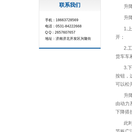
联系我们
升
升
手机：18663728569
电话：0531-84222668
1.
Q Q：2657607657
开；
地址：济南济北开发区兴隆街
2.
货车车
3.
按钮，
可以松
升
由动力
下降搭
此
节板广