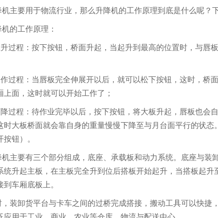
降机主要用于物流行业，那么升降机的工作原理到底是什么呢？
降机的工作原理：
上升过程：按下按钮，桥面升起，当起升到最高的位置时，与唇
工作过程：当唇板完全伸展开以后，就可以松下按钮，这时，桥
厢上面，这时就可以开始工作了；
下降过程：待作业完毕以后，按下按钮，将大板升起，唇板也会
这时大板桥面就会靠自身的重量慢慢下降至与月台面平行的状态
开按钮）。
降机主要有三个部分组成，底座、承载板和动力系统。底座与装
系统升起主板，在主板完全升到位后搭板开始起升，当搭板起升
接到车厢底板上。
时，装卸货平台与卡车之间的过桥完成搭接，搬动工具可以快捷
泛应用于工业，商业，农业等仓库，物流与配送中心。