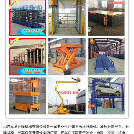
山东泰通升降机械有限公司是一家专业生产销售液压升降机、液压升降平台、升
降货梯、登车桥等升降设备的厂家。产品广泛应用于冶金、市政、交通、机电、