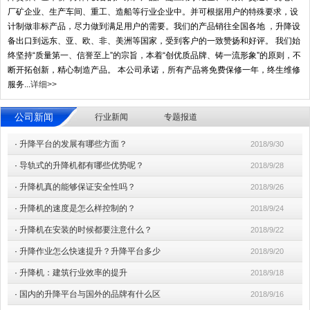
厂矿企业、生产车间、重工、造船等行业企业中。并可根据用户的特殊要求，设
计制做非标产品，尽力做到满足用户的需要。我们的产品销往全国各地 ，升降设
备出口到远东、亚、欧、非、美洲等国家，受到客户的一致赞扬和好评。 我们始
终坚持“质量第一、信誉至上”的宗旨，本着“创优质品牌、铸一流形象”的原则，不
断开拓创新，精心制造产品。 本公司承诺，所有产品将免费保修一年，终生维修
服务...
详细>>
公司新闻
行业新闻
专题报道
·
升降平台的发展有哪些方面？
2018/9/30
·
导轨式的升降机都有哪些优势呢？
2018/9/28
·
升降机真的能够保证安全性吗？
2018/9/26
·
升降机的速度是怎么样控制的？
2018/9/24
·
升降机在安装的时候都要注意什么？
2018/9/22
·
升降作业怎么快速提升？升降平台多少
2018/9/20
·
升降机：建筑行业效率的提升
2018/9/18
·
国内的升降平台与国外的品牌有什么区
2018/9/16