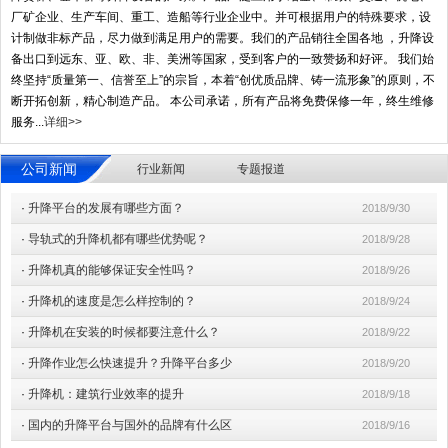
厂矿企业、生产车间、重工、造船等行业企业中。并可根据用户的特殊要求，设
计制做非标产品，尽力做到满足用户的需要。我们的产品销往全国各地 ，升降设
备出口到远东、亚、欧、非、美洲等国家，受到客户的一致赞扬和好评。 我们始
终坚持“质量第一、信誉至上”的宗旨，本着“创优质品牌、铸一流形象”的原则，不
断开拓创新，精心制造产品。 本公司承诺，所有产品将免费保修一年，终生维修
服务...
详细>>
公司新闻
行业新闻
专题报道
·
升降平台的发展有哪些方面？
2018/9/30
·
导轨式的升降机都有哪些优势呢？
2018/9/28
·
升降机真的能够保证安全性吗？
2018/9/26
·
升降机的速度是怎么样控制的？
2018/9/24
·
升降机在安装的时候都要注意什么？
2018/9/22
·
升降作业怎么快速提升？升降平台多少
2018/9/20
·
升降机：建筑行业效率的提升
2018/9/18
·
国内的升降平台与国外的品牌有什么区
2018/9/16