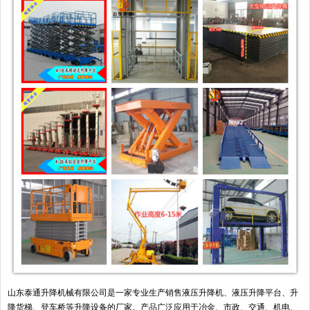
山东泰通升降机械有限公司是一家专业生产销售液压升降机、液压升降平台、升
降货梯、登车桥等升降设备的厂家。产品广泛应用于冶金、市政、交通、机电、