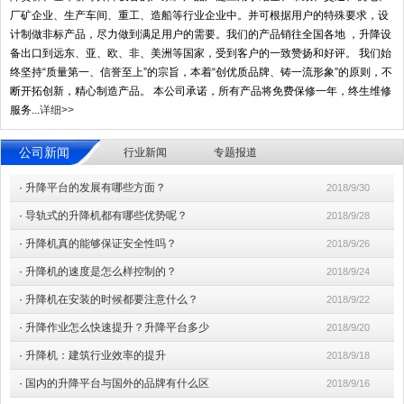
厂矿企业、生产车间、重工、造船等行业企业中。并可根据用户的特殊要求，设
计制做非标产品，尽力做到满足用户的需要。我们的产品销往全国各地 ，升降设
备出口到远东、亚、欧、非、美洲等国家，受到客户的一致赞扬和好评。 我们始
终坚持“质量第一、信誉至上”的宗旨，本着“创优质品牌、铸一流形象”的原则，不
断开拓创新，精心制造产品。 本公司承诺，所有产品将免费保修一年，终生维修
服务...
详细>>
公司新闻
行业新闻
专题报道
·
升降平台的发展有哪些方面？
2018/9/30
·
导轨式的升降机都有哪些优势呢？
2018/9/28
·
升降机真的能够保证安全性吗？
2018/9/26
·
升降机的速度是怎么样控制的？
2018/9/24
·
升降机在安装的时候都要注意什么？
2018/9/22
·
升降作业怎么快速提升？升降平台多少
2018/9/20
·
升降机：建筑行业效率的提升
2018/9/18
·
国内的升降平台与国外的品牌有什么区
2018/9/16