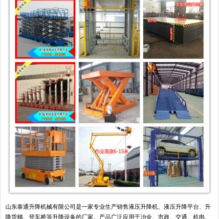
山东泰通升降机械有限公司是一家专业生产销售液压升降机、液压升降平台、升
降货梯、登车桥等升降设备的厂家。产品广泛应用于冶金、市政、交通、机电、