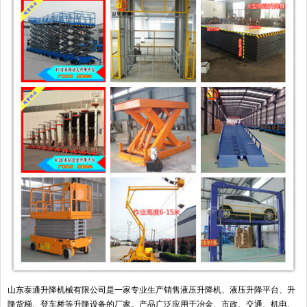
山东泰通升降机械有限公司是一家专业生产销售液压升降机、液压升降平台、升
降货梯、登车桥等升降设备的厂家。产品广泛应用于冶金、市政、交通、机电、