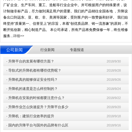
厂矿企业、生产车间、重工、造船等行业企业中。并可根据用户的特殊要求，设
计制做非标产品，尽力做到满足用户的需要。我们的产品销往全国各地 ，升降设
备出口到远东、亚、欧、非、美洲等国家，受到客户的一致赞扬和好评。 我们始
终坚持“质量第一、信誉至上”的宗旨，本着“创优质品牌、铸一流形象”的原则，不
断开拓创新，精心制造产品。 本公司承诺，所有产品将免费保修一年，终生维修
服务...
详细>>
公司新闻
行业新闻
专题报道
·
升降平台的发展有哪些方面？
2018/9/30
·
导轨式的升降机都有哪些优势呢？
2018/9/28
·
升降机真的能够保证安全性吗？
2018/9/26
·
升降机的速度是怎么样控制的？
2018/9/24
·
升降机在安装的时候都要注意什么？
2018/9/22
·
升降作业怎么快速提升？升降平台多少
2018/9/20
·
升降机：建筑行业效率的提升
2018/9/18
·
国内的升降平台与国外的品牌有什么区
2018/9/16