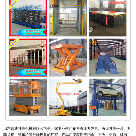
山东泰通升降机械有限公司是一家专业生产销售液压升降机、液压升降平台、升
降货梯、登车桥等升降设备的厂家。产品广泛应用于冶金、市政、交通、机电、