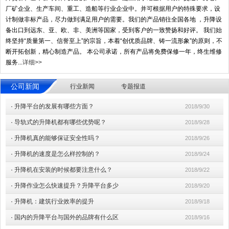
厂矿企业、生产车间、重工、造船等行业企业中。并可根据用户的特殊要求，设
计制做非标产品，尽力做到满足用户的需要。我们的产品销往全国各地 ，升降设
备出口到远东、亚、欧、非、美洲等国家，受到客户的一致赞扬和好评。 我们始
终坚持“质量第一、信誉至上”的宗旨，本着“创优质品牌、铸一流形象”的原则，不
断开拓创新，精心制造产品。 本公司承诺，所有产品将免费保修一年，终生维修
服务...
详细>>
公司新闻
行业新闻
专题报道
·
升降平台的发展有哪些方面？
2018/9/30
·
导轨式的升降机都有哪些优势呢？
2018/9/28
·
升降机真的能够保证安全性吗？
2018/9/26
·
升降机的速度是怎么样控制的？
2018/9/24
·
升降机在安装的时候都要注意什么？
2018/9/22
·
升降作业怎么快速提升？升降平台多少
2018/9/20
·
升降机：建筑行业效率的提升
2018/9/18
·
国内的升降平台与国外的品牌有什么区
2018/9/16