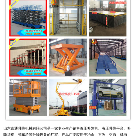
山东泰通升降机械有限公司是一家专业生产销售液压升降机、液压升降平台、升
降货梯、登车桥等升降设备的厂家。产品广泛应用于冶金、市政、交通、机电、