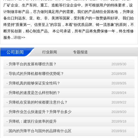
厂矿企业、生产车间、重工、造船等行业企业中。并可根据用户的特殊要求，设
计制做非标产品，尽力做到满足用户的需要。我们的产品销往全国各地 ，升降设
备出口到远东、亚、欧、非、美洲等国家，受到客户的一致赞扬和好评。 我们始
终坚持“质量第一、信誉至上”的宗旨，本着“创优质品牌、铸一流形象”的原则，不
断开拓创新，精心制造产品。 本公司承诺，所有产品将免费保修一年，终生维修
服务...
详细>>
公司新闻
行业新闻
专题报道
·
升降平台的发展有哪些方面？
2018/9/30
·
导轨式的升降机都有哪些优势呢？
2018/9/28
·
升降机真的能够保证安全性吗？
2018/9/26
·
升降机的速度是怎么样控制的？
2018/9/24
·
升降机在安装的时候都要注意什么？
2018/9/22
·
升降作业怎么快速提升？升降平台多少
2018/9/20
·
升降机：建筑行业效率的提升
2018/9/18
·
国内的升降平台与国外的品牌有什么区
2018/9/16