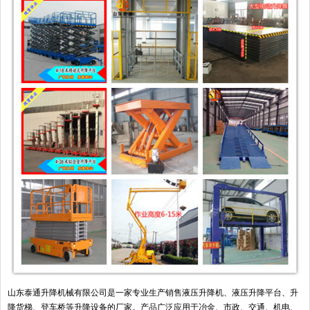
山东泰通升降机械有限公司是一家专业生产销售液压升降机、液压升降平台、升
降货梯、登车桥等升降设备的厂家。产品广泛应用于冶金、市政、交通、机电、