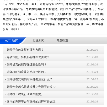
厂矿企业、生产车间、重工、造船等行业企业中。并可根据用户的特殊要求，设
计制做非标产品，尽力做到满足用户的需要。我们的产品销往全国各地 ，升降设
备出口到远东、亚、欧、非、美洲等国家，受到客户的一致赞扬和好评。 我们始
终坚持“质量第一、信誉至上”的宗旨，本着“创优质品牌、铸一流形象”的原则，不
断开拓创新，精心制造产品。 本公司承诺，所有产品将免费保修一年，终生维修
服务...
详细>>
公司新闻
行业新闻
专题报道
·
升降平台的发展有哪些方面？
2018/9/30
·
导轨式的升降机都有哪些优势呢？
2018/9/28
·
升降机真的能够保证安全性吗？
2018/9/26
·
升降机的速度是怎么样控制的？
2018/9/24
·
升降机在安装的时候都要注意什么？
2018/9/22
·
升降作业怎么快速提升？升降平台多少
2018/9/20
·
升降机：建筑行业效率的提升
2018/9/18
·
国内的升降平台与国外的品牌有什么区
2018/9/16